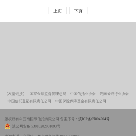
星火” 植树造林公益活动
上页
下页
【友情链接】
国家金融监督管理总局
中国信托业协会
云南省银行业协会
中国信托登记有限责任公司
中国保险保障基金有限责任公司
版权所有© 云南国际信托有限公司 备案序号：
滇ICP备05004204号
滇公网安备 53010202001093号