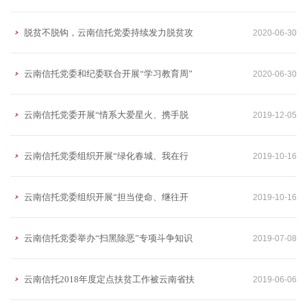
词、砥砺前行”“七一”党员主题日活动
脱贫不脱钩，云南信托党委持续发力脱贫攻
2020-06-30
坚
云南信托党委和纪委联合开展“学习教育周”
2020-06-30
廉政教育和主题教育活动
云南信托党委开展“情系大爱星火、携手脱
2019-12-05
贫攻坚”爱心联谊及定点帮扶活动
云南信托党委组织开展“绿化春城、我在行
2019-10-16
动” 植树造林公益活动
云南信托党委组织开展“担当使命、继往开
2019-10-16
来” “七一”党员主题日活动
云南信托党委举办“扫黑除恶”专项斗争知识
2019-07-08
讲座
云南信托2018年度定点扶贫工作被云南省扶
2019-06-06