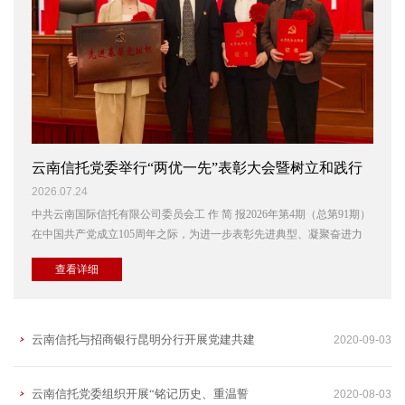
云南信托党委举行“两优一先”表彰大会暨树立和践行
正确政绩观学习教育专题党课
2026.07.24
中共云南国际信托有限公司委员会工 作 简 报2026年第4期（总第91期）
在中国共产党成立105周年之际，为进一步表彰先进典型、凝聚奋进力
量，7月23日，云南国际信托有限公司党委召开…
查看详细
云南信托与招商银行昆明分行开展党建共建
2020-09-03
活动暨业务交流联谊座谈
云南信托党委组织开展“铭记历史、重温誓
2020-08-03