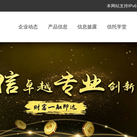
本网站支持IP
企业动态
产品信息
信息披露
信托学堂
和践行正确政绩观学…
云南信托组织召开专题警示教育会， 以案为鉴筑牢
开党委扩大会议进行专…
演出活动顺利举办
当代金融家刊文 | 云南信托董事会秘书兼副总裁张洪涛
品信托转型与养老信…