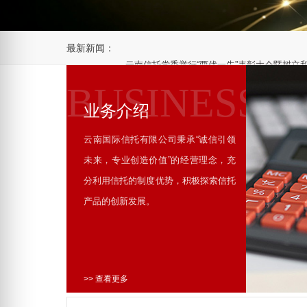
最新新闻：
云南信托党委举行“两优一先”表彰大会暨树立
BUSINESS
坚守正确政绩观 勇担发展新使命——公司召
业务介绍
云南国际信托有限公司秉承“诚信引领
云南信托：“海星之愿”特需儿童艺术启发公益
未来，专业创造价值”的经营理念，充
分利用信托的制度优势，积极探索信托
南方周末刊文 | 云南信托副总裁邓国山谈标
产品的创新发展。
>> 查看更多