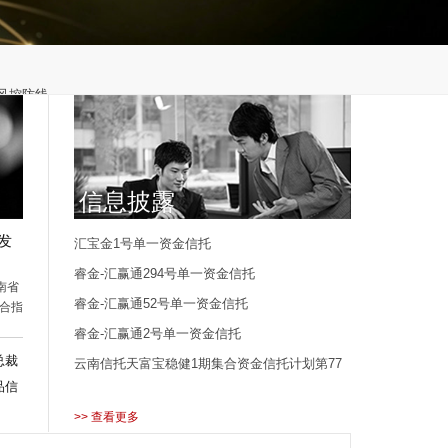
风控防线
信息披露
：锚定标…
发
汇宝金1号单一资金信托
睿金-汇赢通294号单一资金信托
南省
睿金-汇赢通52号单一资金信托
合指
公司
睿金-汇赢通2号单一资金信托
会协
总裁
云南信托天富宝稳健1期集合资金信托计划第77
。“海
力，
品信
全国
期信托单元
建平
>> 查看更多
提供
一位