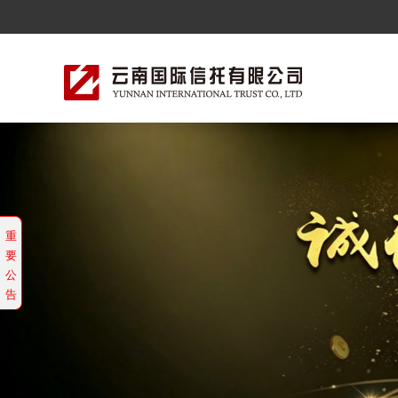
云南信托党委举行“两优一先”表彰大会暨树立
重
要
坚守正确政绩观 勇担发展新使命——公司召
公
告
云南信托：“海星之愿”特需儿童艺术启发公益
南方周末刊文 | 云南信托副总裁邓国山谈标