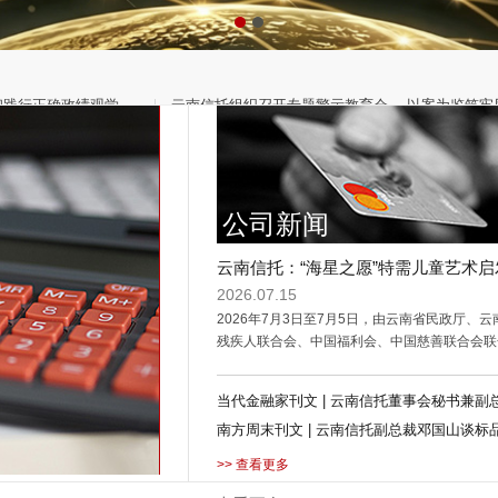
和践行正确政绩观学…
云南信托组织召开专题警示教育会， 以案为鉴筑牢
开党委扩大会议进行专…
公司新闻
演出活动顺利举办
当代金融家刊文 | 云南信托董事会秘书兼副总裁张洪涛
云南信托：“海星之愿”特需儿童艺术启
公益演出活动顺利举办
2026.07.15
品信托转型与养老信…
2026年7月3日至7月5日，由云南省民政厅、云
残疾人联合会、中国福利会、中国慈善联合会联
导，上海儿童艺术剧场主办，云南国际信托有限
（以下简称“云南信托”）和云南省公益慈善联合
当代金融家刊文 | 云南信托董事会秘书兼副
办的“海星之愿”特需儿童公益演出活动顺利举办
张洪涛：锚定标品赛道多维度夯实核心竞争
南方周末刊文 | 云南信托副总裁邓国山谈标
星之愿”是面向孤独症谱系障碍特需儿童打造的
性沉浸式剧场公益巡演品牌，旨在为特需儿童搭
重构信托业高质量发展新动能
托转型与养老信托普惠化
>> 查看更多
等、专业的艺术体验平台，用剧场艺术为孩子们
适配身心发展特点的艺术疗愈与放松体验，让每