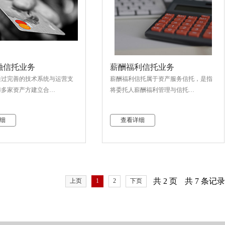
融信托业务
薪酬福利信托业务
通过完善的技术系统与运营支
薪酬福利信托属于资产服务信托，是指
与多家资产方建立合…
将委托人薪酬福利管理与信托…
细
查看详细
共 2 页
共 7 条记
上页
1
2
下页