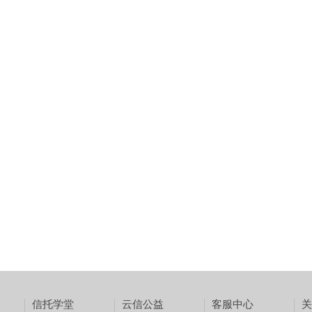
信托学堂
云信公益
客服中心
关