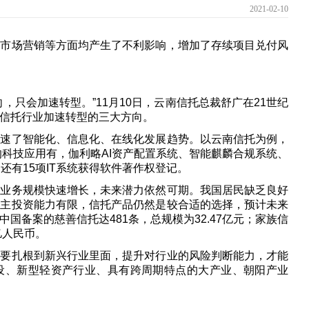
2021-02-10
、市场营销等方面均产生了不利影响，增加了存续项目兑付风
，只会加速转型。”11月10日，云南信托总裁舒广在21世纪
信托行业加速转型的三大方向。
加速了智能化、信息化、在线化发展趋势。以云南信托为例，
的科技应用有，伽利略AI资产配置系统、智能麒麟合规系统、
还有15项IT系统获得软件著作权登记。
托业务规模快速增长，未来潜力依然可期。我国居民缺乏良好
自主投资能力有限，信托产品仍然是较合适的选择，预计未来
国备案的慈善信托达481条，总规模为32.47亿元；家族信
亿人民币。
司要扎根到新兴行业里面，提升对行业的风险判断能力，才能
设、新型轻资产行业、具有跨周期特点的大产业、朝阳产业