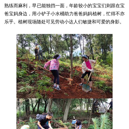
熟练而麻利，早已能独挡一面，年龄较小的宝宝们则跟在宝
爸宝妈身边，用小铲子小水桶助力爸爸妈妈植树，忙得不亦
乐乎。植树现场随处可见劳动小达人们敏捷和可爱的身影。