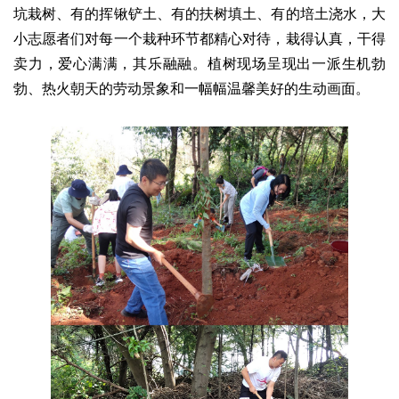
坑栽树、有的挥锹铲土、有的扶树填土、有的培土浇水，大
小志愿者们对每一个栽种环节都精心对待，栽得认真，干得
卖力，爱心满满，其乐融融。植树现场呈现出一派生机勃
勃、热火朝天的劳动景象和一幅幅温馨美好的生动画面。