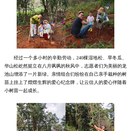
经过一个多小时的辛勤劳动，240棵湿地松、旱冬瓜、
华山松屹然挺立在八月飒飒的秋风中，志愿者们为美丽的龙
池山增添了一片新绿。亲情组合们纷纷在自己亲手栽种的树
苗上挂上了熠熠生辉的爱心纪念牌，让云信人的爱心伴随着
小树苗一起成长。