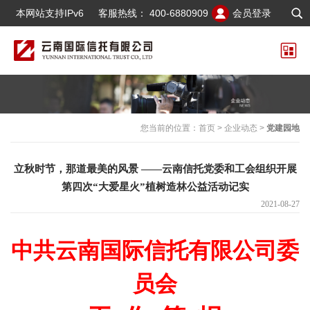
本网站支持IPv6
客服热线：
400-6880909
会员登录
您当前的位置：
首页
>
企业动态
>
党建园地
立秋时节，那道最美的风景 ——云南信托党委和工会组织开展
第四次“大爱星火”植树造林公益活动记实
2021-08-27
中共云南国际信托有限公司委
员会