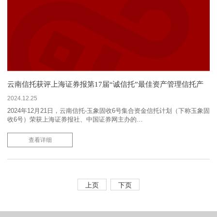
云南信托获评上海证券报第17届“诚信托”最佳资产管理信托产
品奖
2024.12.25
2024年12月21日，云南信托-玉象固收6号集合资金信托计划（下称玉象固
收6号）荣获上海证券报社、中国证券网主办的…
查看详细
上页
下页