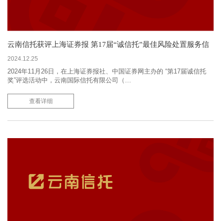
云南信托获评上海证券报 第17届“诚信托”最佳风险处置服务信
托产品奖
2024.12.25
2024年11月26日，在上海证券报社、中国证券网主办的 “第17届诚信托
奖”评选活动中，云南国际信托有限公司（…
查看详细