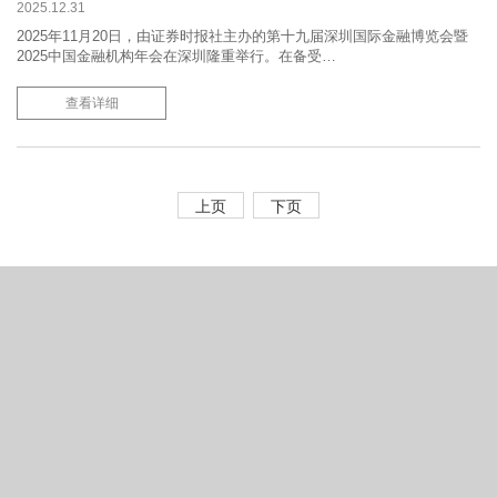
置服务信托”奖
2025.12.31
2025年11月20日，由证券时报社主办的第十九届深圳国际金融博览会暨
2025中国金融机构年会在深圳隆重举行。在备受…
查看详细
上页
下页