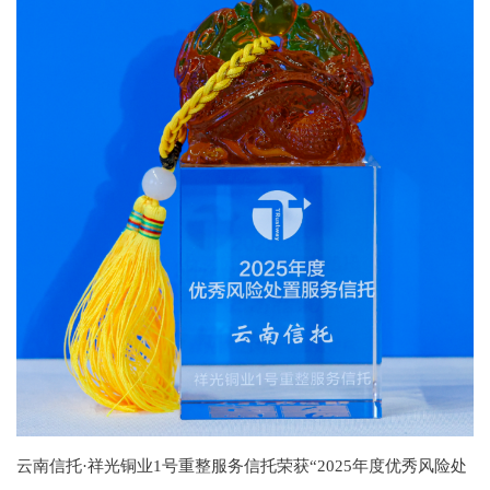
云南信托·祥光铜业1号重整服务信托荣获“2025年度优秀风险处