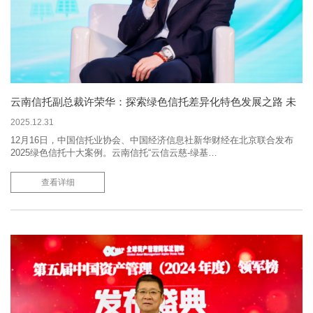
云南信托副总裁许荣华：探索绿色信托差异化特色发展之路 未
来可期
2025.12.31
12月16日，中国信托业协会、中国经济信息社新华财经在北京联合发布
2025绿色信托十大案例。云南信托“云信云慈-绿基…
查看详细