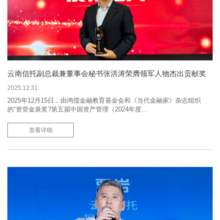
云南信托副总裁兼董事会秘书张洪涛荣膺领军人物杰出贡献奖
2025.12.31
2025年12月15日，由鸿儒金融教育基金会和《当代金融家》杂志组织
的“资管金泉奖?第五届中国资产管理（2024年度…
查看详细