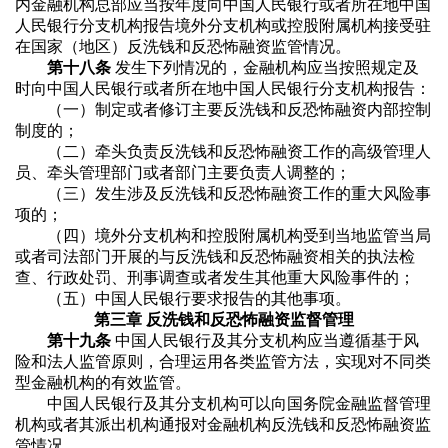
内金融机构总部应当按年度向中国人民银行或者所在地中国
人民银行分支机构报告境外分支机构或控股附属机构接受驻
在国家（地区）反洗钱和反恐怖融资监管情况。
第十八条
发生下列情况的，金融机构应当按照规定及
时向中国人民银行或者所在地中国人民银行分支机构报告：
（一）制定或者修订主要反洗钱和反恐怖融资内部控制
制度的；
（二）牵头负责反洗钱和反恐怖融资工作的高级管理人
员、牵头管理部门或者部门主要负责人调整的；
（三）发生涉及反洗钱和反恐怖融资工作的重大风险事
项的；
（四）境外分支机构和控股附属机构受到当地监管当局
或者司法部门开展的与反洗钱和反恐怖融资相关的执法检
查、行政处罚、刑事调查或者发生其他重大风险事件的；
（五）中国人民银行要求报告的其他事项。
第三章 反洗钱和反恐怖融资监督管理
第十九条
中国人民银行及其分支机构应当遵循基于风
险和法人监管原则，合理运用各类监管方法，实现对不同类
型金融机构的有效监管。
中国人民银行及其分支机构可以向国务院金融监督管理
机构或者其派出机构通报对金融机构反洗钱和反恐怖融资监
管情况。