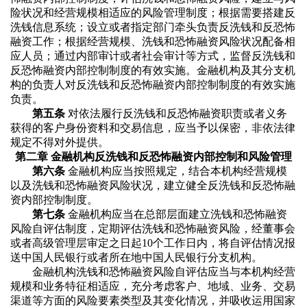
险状况和经营规模相适应的风险管理制度；根据需要搭建反
洗钱信息系统；设立或者指定部门牵头负责反洗钱和反恐怖
融资工作；根据经营规模、洗钱和恐怖融资风险状况配备相
应人员；通过内部审计或者社会审计等方式，监督反洗钱和
反恐怖融资内部控制制度的有效实施。金融机构及其分支机
构的负责人对反洗钱和反恐怖融资内部控制制度的有效实施
负责。
第五条
对依法履行反洗钱和反恐怖融资职责或者义务
获得的客户身份资料和交易信息，应当予以保密，非依法律
规定不得对外提供。
第二章 金融机构反洗钱和反恐怖融资内部控制和风险管理
第六条
金融机构应当按照规定，结合本机构经营规模
以及洗钱和恐怖融资风险状况，建立健全反洗钱和反恐怖融
资内部控制制度。
第七条
金融机构应当在总部层面建立洗钱和恐怖融资
风险自评估制度，定期评估洗钱和恐怖融资风险，经董事会
或者高级管理层审定之日起10个工作日内，将自评估情况报
送中国人民银行或者所在地中国人民银行分支机构。
金融机构洗钱和恐怖融资风险自评估应当与本机构经营
规模和业务特征相适应，充分考虑客户、地域、业务、交易
渠道等方面的风险要素类型及其变化情况，并吸收运用国家