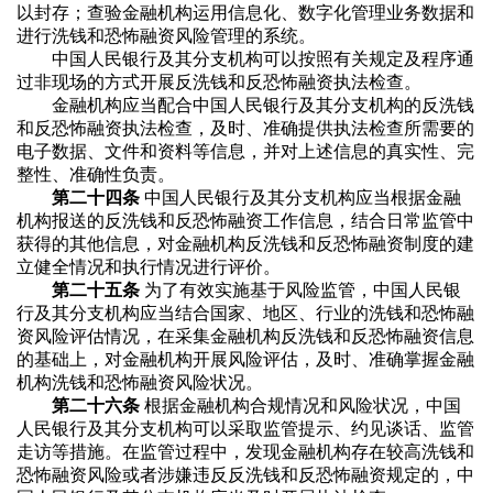
以封存；查验金融机构运用信息化、数字化管理业务数据和
进行洗钱和恐怖融资风险管理的系统。
中国人民银行及其分支机构可以按照有关规定及程序通
过非现场的方式开展反洗钱和反恐怖融资执法检查。
金融机构应当配合中国人民银行及其分支机构的反洗钱
和反恐怖融资执法检查，及时、准确提供执法检查所需要的
电子数据、文件和资料等信息，并对上述信息的真实性、完
整性、准确性负责。
第二十四条
中国人民银行及其分支机构应当根据金融
机构报送的反洗钱和反恐怖融资工作信息，结合日常监管中
获得的其他信息，对金融机构反洗钱和反恐怖融资制度的建
立健全情况和执行情况进行评价。
第二十五条
为了有效实施基于风险监管，中国人民银
行及其分支机构应当结合国家、地区、行业的洗钱和恐怖融
资风险评估情况，在采集金融机构反洗钱和反恐怖融资信息
的基础上，对金融机构开展风险评估，及时、准确掌握金融
机构洗钱和恐怖融资风险状况。
第二十六条
根据金融机构合规情况和风险状况，中国
人民银行及其分支机构可以采取监管提示、约见谈话、监管
走访等措施。在监管过程中，发现金融机构存在较高洗钱和
恐怖融资风险或者涉嫌违反反洗钱和反恐怖融资规定的，中