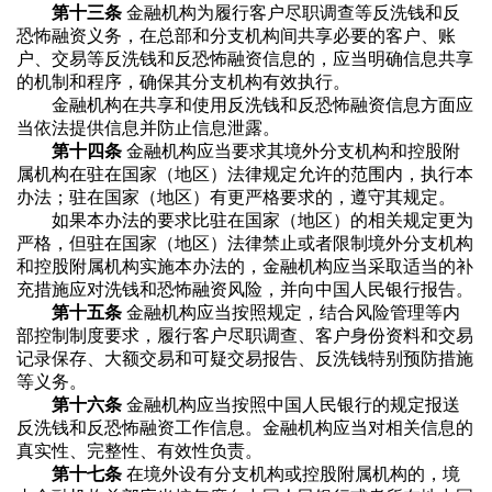
第十三条
金融机构为履行客户尽职调查等反洗钱和反
恐怖融资义务，在总部和分支机构间共享必要的客户、账
户、交易等反洗钱和反恐怖融资信息的，应当明确信息共享
的机制和程序，确保其分支机构有效执行。
金融机构在共享和使用反洗钱和反恐怖融资信息方面应
当依法提供信息并防止信息泄露。
第十四条
金融机构应当要求其境外分支机构和控股附
属机构在驻在国家（地区）法律规定允许的范围内，执行本
办法；驻在国家（地区）有更严格要求的，遵守其规定。
如果本办法的要求比驻在国家（地区）的相关规定更为
严格，但驻在国家（地区）法律禁止或者限制境外分支机构
和控股附属机构实施本办法的，金融机构应当采取适当的补
充措施应对洗钱和恐怖融资风险，并向中国人民银行报告。
第十五条
金融机构应当按照规定，结合风险管理等内
部控制制度要求，履行客户尽职调查、客户身份资料和交易
记录保存、大额交易和可疑交易报告、反洗钱特别预防措施
等义务。
第十六条
金融机构应当按照中国人民银行的规定报送
反洗钱和反恐怖融资工作信息。金融机构应当对相关信息的
真实性、完整性、有效性负责。
第十七条
在境外设有分支机构或控股附属机构的，境