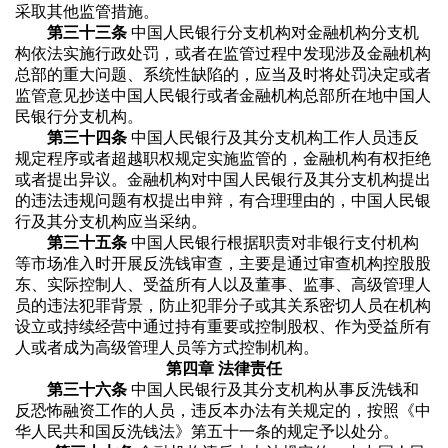
采取其他监管措施。
第三十三条
中国人民银行分支机构对金融机构分支机
构依法实施行政处罚，或者在监管过程中发现涉及金融机构
总部的重大问题、系统性缺陷的，应当及时将处罚决定或者
监管意见抄送中国人民银行或者金融机构总部所在地中国人
民银行分支机构。
第三十四条
中国人民银行及其分支机构工作人员违反
规定程序或者超越职权规定实施监管的，金融机构有权拒绝
或者提出异议。金融机构对中国人民银行及其分支机构提出
的违法违规问题有权提出申辩，有合理理由的，中国人民银
行及其分支机构应当采纳。
第三十五条
中国人民银行根据职责对非银行支付机构
等市场准入时开展反洗钱审查，主要是通过审查机构控股股
东、实际控制人、受益所有人以及董事、监事、高级管理人
员的违法犯罪背景，防止犯罪分子或其关系密切人员在机构
设立或持续经营中通过持有重要或控制股权、作为受益所有
人或者成为高级管理人员等方式控制机构。
第四章 法律责任
第三十六条
中国人民银行及其分支机构从事反洗钱和
反恐怖融资工作的人员，违反本办法有关规定的，按照《中
华人民共和国反洗钱法》第五十一条的规定予以处分。