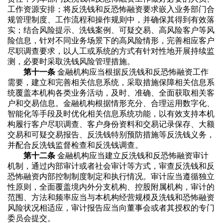
工作资源安排；将反洗钱和反恐怖融资要求嵌入业务部门合
规管理制度、工作流程和操作规则中，并确保其得到有效落
实；结合风险提示、洗钱案例、可疑交易、高风险客户等风
险信息，针对不同业务场景下的高风险情形，完善相应客户
尽职调查要求，以人工或系统的方式有针对性地开展持续监
测，必要时采取洗钱风险管理措施。
第十一条
金融机构应当根据反洗钱和反恐怖融资工作
需要，建立和完善相关信息系统，采取措施保障相关信息系
统覆盖本机构各类业务活动，及时、准确、全面获取相关客
户和交易信息。金融机构根据情形充分、合理运用数字化、
智能化等手段及时优化相关信息系统功能，以有效支持本机
构履行客户尽职调查、客户身份资料和交易记录保存、大额
交易和可疑交易报告、反洗钱特别预防措施等反洗钱义务，
并配合反洗钱监督检查和反洗钱调查。
第十二条
金融机构应当建立反洗钱和反恐怖融资审计
机制，通过内部审计或者社会审计等方式，审查反洗钱和反
恐怖融资内部控制制度制定和执行情况。审计应当遵循独立
性原则，全面覆盖境内外分支机构、控股附属机构，审计的
范围、方法和频率应当与本机构经营规模及洗钱和恐怖融资
风险状况相适应，审计报告应当向董事会或者其授权的专门
委员会提交。