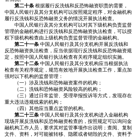
第二十条
根据履行反洗钱和反恐怖融资职责的需要，
中国人民银行及其分支机构可以按照规定程序，对金融机构
履行反洗钱和反恐怖融资义务的情况开展执法检查。
中国人民银行及其分支机构可以对其下级机构负责监督
管理的金融机构进行反洗钱和反恐怖融资执法检查，可以授
权下级机构检查由上级机构负责监督管理的金融机构。
第二十一条
中国人民银行及其分支机构开展反洗钱和
反恐怖融资执法检查，应当依据现行反洗钱和反恐怖融资规
定，按照中国人民银行执法检查有关程序规定组织实施。
第二十二条
中国人民银行及其分支机构应当根据执法
检查有关程序规定，规范有效地开展执法检查工作，重点加
强对以下机构的监督管理：
（一）涉及洗钱和恐怖融资案件的机构；
（二）洗钱和恐怖融资风险较高的机构；
（三）通过日常监管、受理举报投诉等方式，发现存在
重大违法违规线索的机构；
（四）其他应当重点监管的机构。
第二十三条
中国人民银行及其分支机构进入金融机构
现场开展反洗钱和反恐怖融资检查的，按照规定可以询问金
融机构工作人员，要求其对监管事项作出说明；查阅、复制
文件、资料，对可能被转移、隐匿或者销毁的文件、资料予