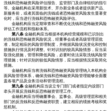
洗钱和恐怖融资风险评估报告、监管部门及自律组织的指引
等。金融机构在采用新技术、开办新业务或者提供新产品、
新服务前，或者其面临的洗钱或者恐怖融资风险发生显著变
化时，应当进行洗钱和恐怖融资风险评估。
金融机构应当定期审查和不断优化洗钱和恐怖融资风险
评估工作流程和指标体系。
第八条
金融机构应当根据本机构经营规模和已识别出
的洗钱和恐怖融资风险状况，经董事会或者高级管理层批
准，制定相应的风险管理制度，并根据风险状况变化和控制
措施执行情况及时调整。针对识别的较高风险情形，应当采
取强化措施，管理和降低风险，必要时依法采取洗钱风险管
理措施；针对识别的较低风险情形，应当根据情况采取简化
措施。
金融机构应当将洗钱和恐怖融资风险管理纳入本机构全
面风险管理体系，确保洗钱和恐怖融资风险管理能够全面覆
盖各项产品及业务活动和管理流程。
第九条
金融机构应当设立专门部门或者指定内设部门
牵头开展反洗钱和反恐怖融资管理工作。
金融机构应当明确董事会、监事会、高级管理层和相关
部门的反洗钱和反恐怖融资职责，建立相应的绩效考核和奖
惩机制。