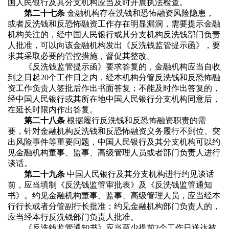
国人民银行及其分支机构应当及时开展执法检查。
第二十七条
金融机构存在洗钱和恐怖融资风险隐患，
或者反洗钱和反恐怖融资工作存在明显漏洞，需要提示金融
机构关注的，经中国人民银行或其分支机构反洗钱部门负责
人批准，可以向该金融机构发出《反洗钱监管提示函》，要
求其采取必要的管控措施，督促其整改。
《反洗钱监管提示函》要求答复的，金融机构应当自收
到之日起20个工作日之内，经本机构分管反洗钱和反恐怖融
资工作负责人签批后作出书面答复；不能及时作出答复的，
经中国人民银行或其所在地中国人民银行分支机构同意后，
在延长时限内作出答复。
第二十八条
根据履行反洗钱和反恐怖融资职责的需
要，针对金融机构反洗钱和反恐怖融资义务履行不到位、突
出风险事件等重要问题，中国人民银行及其分支机构可以约
见金融机构董事、监事、高级管理人员或者部门负责人进行
谈话。
第二十九条
中国人民银行及其分支机构进行约见谈话
前，应当填制《反洗钱监管审批表》及《反洗钱监管通知
书》。约见金融机构董事、监事、高级管理人员，应当经本
行行长或者分管副行长批准；约见金融机构部门负责人的，
应当经本行反洗钱部门负责人批准。
《反洗钱监管通知书》应当至少提前2个工作日送达被