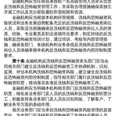
金融机构应当任命或者授权一名高级管理人员牵头负责
反洗钱和反恐怖融资管理工作，并采取合理措施确保其独立
开展工作以及充分获取履职所需权限和资源。
金融机构应当根据本机构经营规模、洗钱和恐怖融资风
险状况和业务发展趋势配备充足的反洗钱和反恐怖融资岗位
人员，采取适当措施确保反洗钱和反恐怖融资岗位人员的资
质、经验、专业素质及职业道德符合要求，制定持续的反洗
钱和反恐怖融资培训计划，通过培训、考核等内部管理措
施，确保各部门、各级机构和业务条线反洗钱和反恐怖融资
岗位人员准确掌握本机构反洗钱和反恐怖融资内部控制制度
要求。
第十条
金融机构反洗钱和反恐怖融资牵头部门应当会
同相关部门建立反洗钱和反恐怖融资工作协调机制，识别、
监测、评估本机构洗钱和恐怖融资风险，建立健全反洗钱和
反恐怖融资内部控制制度，指导相关部门履行反洗钱和反恐
怖融资职责，推动落实各项反洗钱和反恐怖融资工作。
金融机构应当明确本机构相关部门反洗钱和反恐怖融资
职责，细化各业务部门及人员的反洗钱和反恐怖融资职责分
工，积极发挥各业务部门及人员在识别风险、了解客户、了
解业务等方面的基础作用。
相关业务部门应当承担洗钱和恐怖融资风险管理的直接
责任，为本部门反洗钱和反恐怖融资工作做好必要的人员、