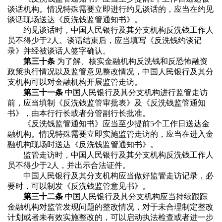
谈话机构。情况特殊需要立即进行约见谈话的，应当在约见
谈话现场送达《反洗钱监管通知书》。
约见谈话时，中国人民银行及其分支机构反洗钱工作人
员不得少于2人。谈话结束后，应当填写《反洗钱约谈记
录》并经被谈话人签字确认。
第三十条
为了解、核实金融机构反洗钱和反恐怖融资
政策执行情况以及监管意见整改情况，中国人民银行及其分
支机构可以对金融机构开展监管走访。
第三十一条
中国人民银行及其分支机构进行监管走访
前，应当填制《反洗钱监管审批表》及《反洗钱监管通知
书》，由本行行长或者分管副行长批准。
《反洗钱监管通知书》应当至少提前5个工作日送达金
融机构。情况特殊需要立即实施监管走访的，应当在进入金
融机构现场时送达《反洗钱监管通知书》。
监管走访时，中国人民银行及其分支机构反洗钱工作人
员不得少于2人，并出示合法证件。
中国人民银行及其分支机构应当做好监管走访记录，必
要时，可以制发《反洗钱监管意见书》。
第三十二条
中国人民银行及其分支机构应当持续跟踪
金融机构对监管发现问题的整改情况，对于未合理制定整改
计划或者未有效实施整改的，可以启动执法检查或者进一步