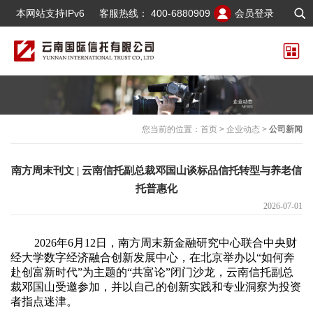
本网站支持IPv6
客服热线：
400-6880909
会员登录
您当前的位置：
首页
>
企业动态
>
公司新闻
南方周末刊文 | 云南信托副总裁邓国山谈标品信托转型与养老信
托普惠化
2026-07-01
2026年6月12日，南方周末新金融研究中心联合中央财
经大学数字经济融合创新发展中心，在北京举办以“如何奔
赴创富新时代”为主题的“共富论”闭门沙龙，云南信托副总
裁邓国山受邀参加，并以自己的创新实践和专业洞察为投资
者指点迷津。