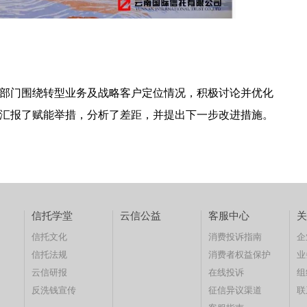
部门围绕转型业务及战略客户定位情况，积极讨论并优化
汇报了赋能举措，分析了差距，并提出下一步改进措施。
信托学堂
云信公益
客服中心
关
信托文化
消费投诉指南
企
信托法规
消费者权益保护
业
云信研报
在线投诉
组
反洗钱宣传
征信异议渠道
联