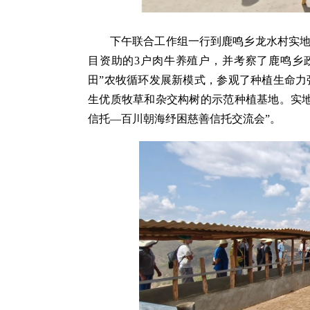
下午联合工作组一行到鹿鸣乡龙水村实地
目资助的3户肉牛养殖户，并考察了鹿鸣乡
田”农牧循环发展新模式，参观了种植生命
生优质牧草和杂交构树的示范种植基地。实
信托—百川朝海纾困慈善信托交流会”。