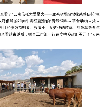
查看了“云南信托大爱星火——鹿鸣乡增绿增收慈善信托”项
政府倡导的和肉牛养殖配套的“青绿饲料→草食动物→粪→
力强且经济效益明显、投资小、见效快的菌草、甜象草等多年
地查看结束以后，联合工作组一行在鹿鸣乡政府召开了“云南