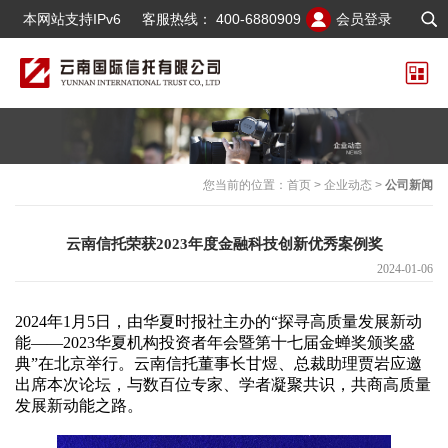
本网站支持IPv6
客服热线：
400-6880909
会员登录
您当前的位置：
首页
>
企业动态
>
公司新闻
云南信托荣获2023年度金融科技创新优秀案例奖
2024-01-06
2024
年
1
月
5
日，由华夏时报社主办的
“
探寻高质量发展新动
能
——2023
华夏机构投资者年会暨第十七届金蝉奖颁奖盛
典”在北京举行。云南信托董事长甘煜、总裁助理贾岩应邀
出席本次论坛，与数百位专家、学者凝聚共识，共商高质量
发展新动能之路。