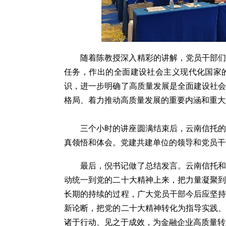
随着陈教授深入精彩的讲解，党员干部
任务，作出的全面建设社会主义现代化国家
识，进一步明确了高质量发展是全面建设社
格局、着力推动高质量发展的重要内涵和重大
三个小时的讲座圆满结束后，云南信托
真领悟和体会。党建共建单位的领导和党员干
最后，倪书记做了总结发言。云南信托
动统一到党的二十大精神上来，把力量凝聚
长期的持续的过程，广大党员干部今后应坚
新论断，把党的二十大精神转化为指导实践
诸于行动、见之于成效，为金融企业高质量转