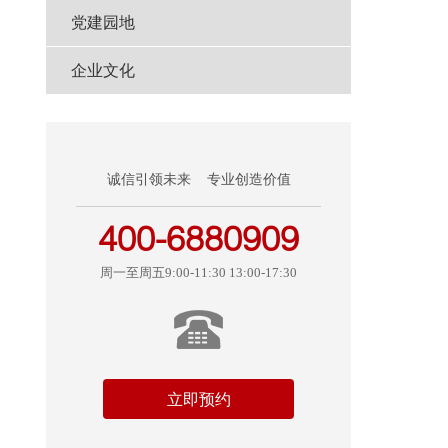
党建园地
企业文化
诚信引领未来 专业创造价值
400-6880909
周一至周五9:00-11:30 13:00-17:30
立即预约