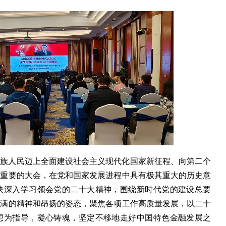
各族人民迈上全面建设社会主义现代化国家新征程、向第二个
分重要的大会，在党和国家发展进程中具有极其重大的历史意
快深入学习领会党的二十大精神，围绕新时代党的建设总要
饱满的精神和昂扬的姿态，聚焦各项工作高质量发展，以二十
想为指导，凝心铸魂，坚定不移地走好中国特色金融发展之