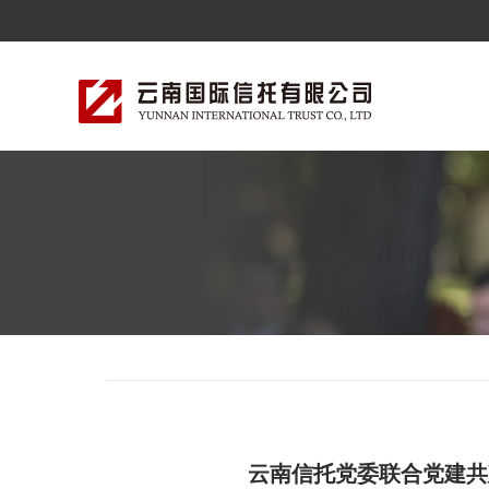
云南信托党委联合党建共