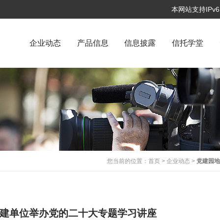
本网站支持IP
企业动态
产品信息
信息披露
信托学堂
您当前的位置：
首页
>
企业动态
>
党建园
建单位举办党的二十大专题学习讲座