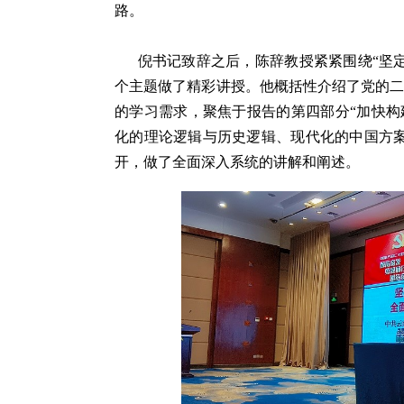
路。
倪书记致辞之后，陈辞教授紧紧围绕“坚定
个主题做了精彩讲授。他概括性介绍了党的二
的学习需求，聚焦于报告的第四部分“加快构
化的理论逻辑与历史逻辑、现代化的中国方
开，做了全面深入系统的讲解和阐述。