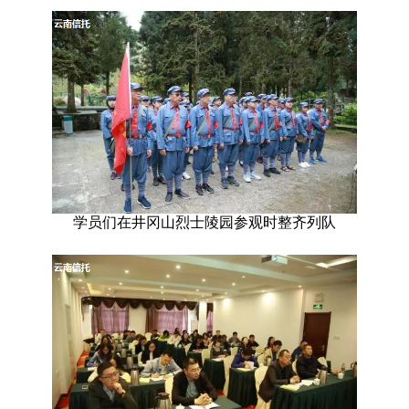
学员们在井冈山烈士陵园参观时整齐列队