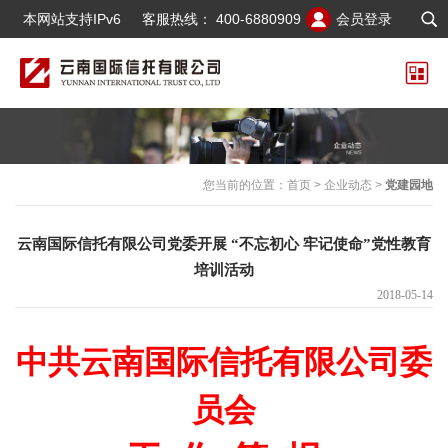
本网站支持IPv6
客服热线：
400-6880909
会员登录
您当前的位置：
首页
>
企业动态
>
党建园地
云南国际信托有限公司党委开展 “不忘初心 牢记使命”党性教育
培训活动
2018-05-14
中共云南国际信托有限公司委
员会