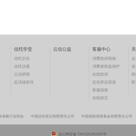
信托学堂
云信公益
客服中心
关
信托文化
消费投诉指南
企
信托法规
消费者权益保护
业
云信研报
在线投诉
组
反洗钱宣传
征信异议渠道
联
客服指南
在线留言
南省银行业协会
中国信托登记有限责任公司
中国保险保障基金有限责任公司
滇公网安备 53010202001093号