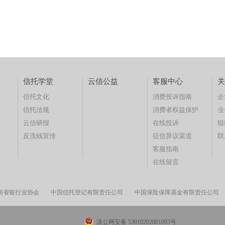
信托学堂
云信公益
客服中心
关
信托文化
消费投诉指南
企
信托法规
消费者权益保护
业
云信研报
在线投诉
组
反洗钱宣传
征信异议渠道
联
客服指南
在线留言
南省银行业协会
中国信托登记有限责任公司
中国保险保障基金有限责任公司
滇公网安备 53010202001093号