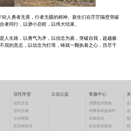
代年轻人勇者无畏，行者无疆的精神。新生们在茫茫隔壁突破
合者同行，以渺小启程，以伟大结束。
是人生路，以勇气为矛，以信念为盾，突破自我，超越极
不屈的意志，以信念为灯塔，铸就一颗执着之心，历尽千
信托学堂
云信公益
客服中心
关
信托文化
消费投诉指南
企
信托法规
消费者权益保护
业
云信研报
在线投诉
组
反洗钱宣传
征信异议渠道
联