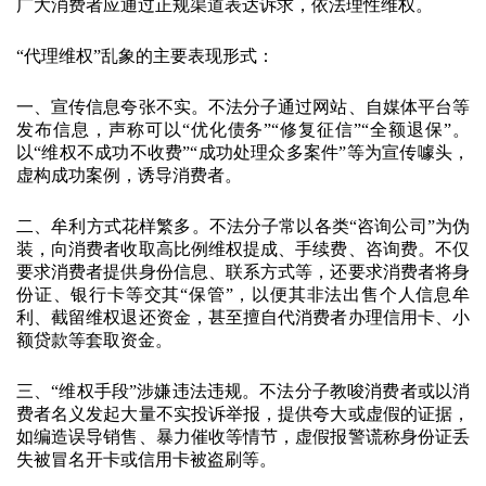
广大消费者应通过正规渠道表达诉求，依法理性维权。
“代理维权”乱象的主要表现形式：
一、宣传信息夸张不实。不法分子通过网站、自媒体平台等
发布信息，声称可以“优化债务”“修复征信”“全额退保”。
以“维权不成功不收费”“成功处理众多案件”等为宣传噱头，
虚构成功案例，诱导消费者。
二、牟利方式花样繁多。不法分子常以各类“咨询公司”为伪
装，向消费者收取高比例维权提成、手续费、咨询费。不仅
要求消费者提供身份信息、联系方式等，还要求消费者将身
份证、银行卡等交其“保管”，以便其非法出售个人信息牟
利、截留维权退还资金，甚至擅自代消费者办理信用卡、小
额贷款等套取资金。
三、“维权手段”涉嫌违法违规。不法分子教唆消费者或以消
费者名义发起大量不实投诉举报，提供夸大或虚假的证据，
如编造误导销售、暴力催收等情节，虚假报警谎称身份证丢
失被冒名开卡或信用卡被盗刷等。