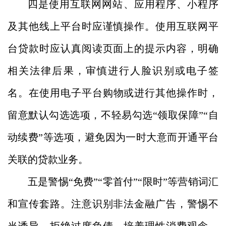
四是使用互联网网站、应用程序、小程序
及其他线上平台时应谨慎操作。使用互联网平
台贷款时应认真阅读页面上的提示内容，明确
相关法律后果，审慎进行人脸识别或电子签
名。
在
使用
电子平台
购物或进行其他操作
时，
留意默认勾选选项，不轻易
勾选
“领取保障”“自
动续费”等选项
，避免因为
一时大意
而
开通平台
关联
的贷款业务
。
五是
警惕
“免费”“零首付”“限时”等
营销词汇
和
宣传套路
。注意识别非法金融广告，警惕不