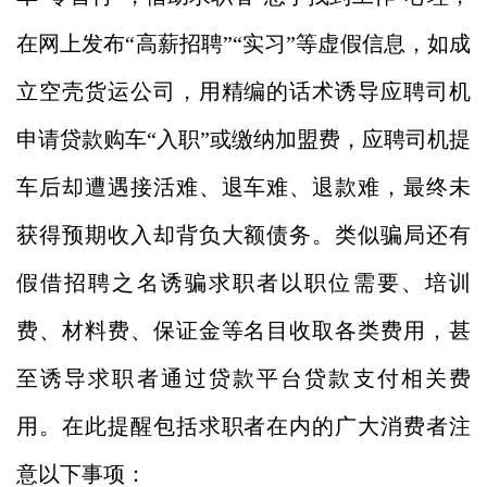
在网上发布“高薪招聘”“实习”等虚假信息，如成
立空壳货运公司，用精编的话术诱导应聘司机
申请贷款购车“入职”或缴纳加盟费，应聘司机提
车后却遭遇接活难、退车难、退款难，
最终未
获得预期收入却背负大额债务。类似骗局还有
假借招聘之名
诱
骗
求职者以职位需要、培训
费、材料费、保证金等名目收取
各类
费用，
甚
至诱导求职者
通过贷款平台
贷款
支付相关费
用
。
在此提醒包括求职者在内的广大消费者注
意以下事项：