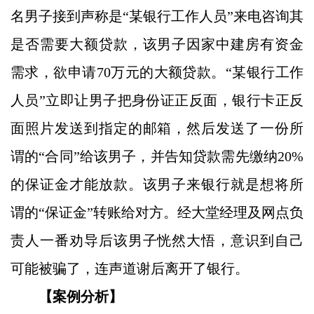
名男子接到声称是
“某银行工作人员”来电咨询其
是否需要大额贷款，该男子因家中建房有
资金
需求，欲申请
70
万元的大额贷款
。
“某银行工作
人员”立即让男子把身份证正反面，银行卡正反
面照片发送到指定的邮箱，然后发送了一份所
谓的“合同”给该男子，并告知贷款需先缴纳20%
的保证金才能放款
。
该男子来银行就是想
将
所
谓的
“
保证金
”转账
给对方
。
经
大堂经理及网点负
责人一番劝导
后
该男子
恍然大悟
，意识到自己
可能被骗了，连声道谢后离开了银行。
【案例分析】