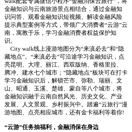
walk
配套专属微信小程序“金融消保云旅行”，将
金融知识与云南旅游景点相结合，通过金融知
识问答、观看金融知识短视频、解读金融风险
提示典型案例等方式，带领广大消费者“云游”云
南，寓教于乐，学习金融消费者权益保护知
识。
City walk
线上漫游地图分为“来滇必去”和“隐
藏地点”。“来滇必去”可沿途学习金融知识，点
亮昆明、大理、丽江、西双版纳、香格里拉、
腾冲、建水七个城市；“隐藏地点”板块可在打卡
学习金融知识后，解锁芒市、弥勒、瑞丽、文
山、昭通、玉溪、楚雄、蒙自等八个城市，将
金融知识融于云南自然风光、历史文化、产业
发展、人文景观、乡村振兴中。踏遍“云旅行”漫
游地图、点亮相应城市，还有金卡福利等着你
!
“云游”任务抽福利，金融消保在身边