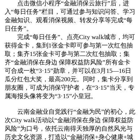
点击微信小程序“金融消保云旅行”后，进
入“每日任务”栏目，可通过参与知识问答、学习
金融知识、观看消保视频、转发分享等完成“每
日任务”。
完成“每日任务”、点亮
City walk
城市，均可
获得金卡，集到
1
张金卡即可参与第一次红包抽
取；集齐
15
张金卡可参与第二次红包抽取；集
齐“金融消保在身边
保障权益防风险”所有金卡
可合成一枚“
3
·
15
”勋章，并可以在
3
月
15
—
16
日
瓜分红包大奖，最高
200
元。同时，集卡分享到
朋友圈，可成为消保守护者，在“
3
·
15
”当天，专
属海报头像将变为“
3
·
15
”小皇冠。
云南金融业自觉践行“金融为民”的初心，此
次
City walk
活动以“金融消保在身边
保障权益防
风险”为口号，依托云南得天独厚的自然风光与
历史文化资源，打造以“金融消保
+
身心健康
+
城