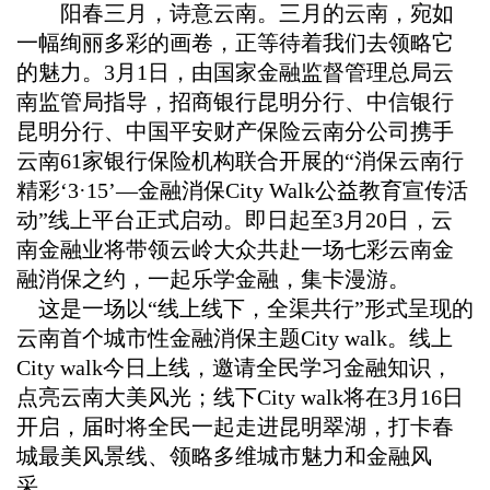
阳春三月，诗意云南。三月的云南，宛如
一幅绚丽多彩的画卷，正等待着我们去领略它
的魅力。
3
月
1
日，由国家金融监督管理总局云
南监管局指导，招商银行昆明分行、中信银行
昆明分行、中国平安财产保险云南分公司携手
云南
61
家银行保险机构联合开展的“消保云南行
精彩‘
3
·
15
’—金融消保
City Walk
公益教育宣传活
动”线上平台正式启动。即日起至
3
月
20
日，云
南金融业将带领云岭大众共赴一场七彩云南金
融消保之约，一起乐学金融，集卡漫游。
这是一场以“线上线下，全渠共行”形式呈现的
云南首个城市性金融消保主题
City walk
。线上
City walk
今日上线，邀请全民学习金融知识，
点亮云南大美风光；线下
City walk
将在
3
月
16
日
开启，届时将全民一起走进昆明翠湖，打卡春
城最美风景线、领略多维城市魅力和金融风
采。