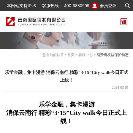
本网站支持IPv6
客服热线：
400-6880909
会员登录
您当前的位置：
首页
>
客服中心
>
消费者权益保护动态
乐学金融，集卡漫游 消保云南行 精彩“3·15”City walk今日正式
上线！
2024-03-01
乐学金融，集卡漫游
消保云南行
精彩“
3
·
15
”
City walk
今日正式上
线！