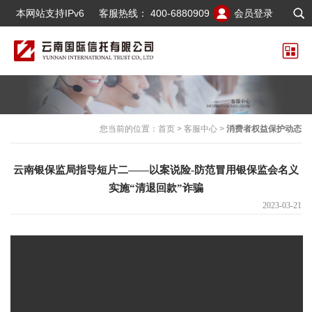
本网站支持IPv6
客服热线：
400-6880909
会员登录
您当前的位置：
首页
>
客服中心
>
消费者权益保护动态
云南银保监局指导短片二——以案说险-防范冒用银保监会名义
实施“清退回款”诈骗
2023-03-21