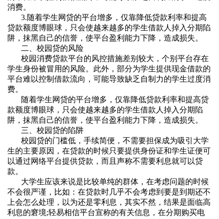
消费。
3.
随着学生网贷的平台增多，仅靠降低贷款利率和提高
贷款额度博眼球，只会使越来越多的学生借款人掉入分期陷
阱，抹黑自己的信誉，使平台盈利能力下降，造成损失。
二、校园贷的风险
校园消费贷款平台的风控措施差别较大，个别平台存在
学生身份被冒用的风险。此外，部分为学生提供现金借款的
平台难以控制借款流向，可能导致缺乏自制力的学生过度消
费。
随着学生网贷的平台增多，仅靠降低贷款利率和提高贷
款额度博眼球，只会使越来越多的学生借款人掉入分期陷
阱，抹黑自己的信誉，使平台盈利能力下降，造成损失。
三、校园贷的陷阱
校园贷的门槛低，手续简便，不需要担保成为吸引大学
生的主要原因，在贷款的时候只要提供身份证和学生证便可
以通过网络平台提供贷款，而且声称不需要利息就可以贷
款。
大学生应该来说是比较单纯的群体，在考虑问题的时候
不会很严谨，比如：在贷款时几乎不会考虑到要是到期还不
上会怎么处理，以为还是零利息，其实不然，结果是面临高
利息的窘境
;
轻易相信平台宣称的有关信息，在分期购买电