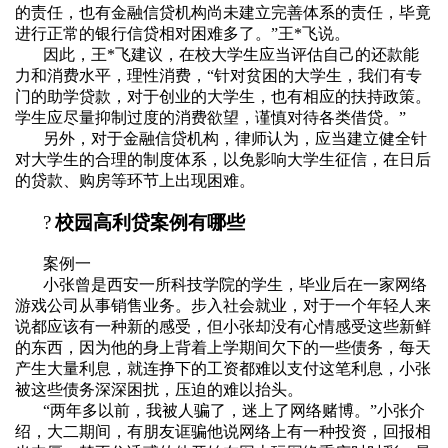
的责任，也有金融信贷机构尚未建立完善体系的责任，毕竟
进行正常的银行信贷相对困难多了。
”
王
*
飞说。
因此，王
*
飞建议，在校大学生应当评估自己的还款能
力和消费水平，理性消费，
“
针对贫困的大学生，我们有专
门的助学贷款，对于创业的大学生，也有相应的扶持政策。
学生应尽量抑制过度的消费欲望，谨慎对待各类借贷。
”
另外，对于金融信贷机构，律师认为，应当建立健全针
对大学生的合理的制度体系，以免影响大学生征信，在日后
的贷款、购房等环节上出现困难。
?
校园高利贷案例有哪些
案例一
小张曾是西安一所科技学院的学生，毕业后在一家网络
游戏公司从事销售业务。步入社会就业，对于一个年轻人来
说都应该有一种新的感受，但小张却没有心情感受这些新鲜
的东西，因为他的身上背着上学期间欠下的一些债务，每天
产生大量利息，就连挣下的工资都难以支付这笔利息，小张
被这些债务深深困扰，压迫的难以抬头。
“两年多以前，我被人骗了，迷上了网络赌博。”小张介
绍，大二期间，有朋友诓骗他说网络上有一种投资，回报相