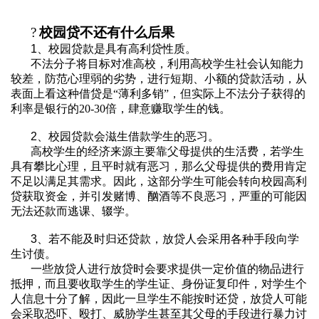
?
校园贷不还有什么后果
1
、校园贷款是具有高利贷性质。
不法分子将目标对准高校，利用高校学生社会认知能力
较差，防范心理弱的劣势，进行短期、小额的贷款活动，从
表面上看这种借贷是“薄利多销”，但实际上不法分子获得的
利率是银行的
20-30
倍，肆意赚取学生的钱。
2
、校园贷款会滋生借款学生的恶习。
高校学生的经济来源主要靠父母提供的生活费，若学生
具有攀比心理，且平时就有恶习，那么父母提供的费用肯定
不足以满足其需求。因此，这部分学生可能会转向校园高利
贷获取资金，并引发赌博、酗酒等不良恶习，严重的可能因
无法还款而逃课、辍学。
3
、若不能及时归还贷款，放贷人会采用各种手段向学
生讨债。
一些放贷人进行放贷时会要求提供一定价值的物品进行
抵押，而且要收取学生的学生证、身份证复印件，对学生个
人信息十分了解，因此一旦学生不能按时还贷，放贷人可能
会采取恐吓、殴打、威胁学生甚至其父母的手段进行暴力讨