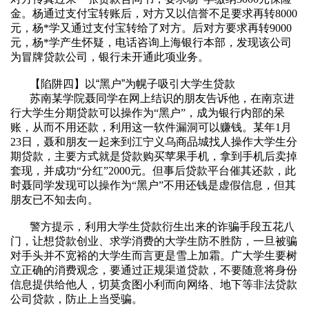
金。杨通过支付宝转账后，对方又以信誉不足要求再转
8000
元，杨
*
学又通过支付宝转给了对方。后对方要求再转
9000
元，杨
*
学产生怀疑，电话咨询上海银行本部，发现该公司
为冒牌贷款公司，银行未开通此项业务。
【陷阱四】以“黑户”为幌子吸引大学生贷款
苏南某学院聂同学在网上结识的朋友告诉他，在南京进
行大学生分期贷款可以操作为“黑户”，成为银行内部的呆
账，从而不用还款，利用这一软件漏洞可以赚钱。某年
1
月
23
日，聂和朋友一起来到江宁义乌商品城找人操作大学生分
期贷款，主要方式就是贷款购买苹果手机，拿到手机后卖掉
套现，并成功
“
分红
”2000
元。但事后贷款平台催其还款，此
时聂同学发现可以操作为
“
黑户
”
不用还钱是虚假信息，但其
朋友已不知去向。
警方提示，利用大学生贷款衍生出来的诈骗手段五花八
门，让想贷款创业、求学消费的大学生防不胜防，一旦被骗
对手头并不宽裕的大学生而言更是雪上加霜。广大学生要树
立正确的消费观念，要通过正规渠道贷款，不要随意将身份
信息提供给他人，切莫贪图小利而向网络、地下等非法贷款
公司贷款，防止上当受骗。