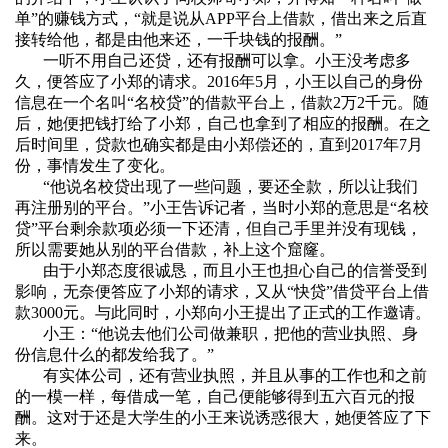
单
”
的赚钱方式，
“
就是说从
APP
平台上借款，借出来之后直
接转给他，都是由他来还，一千块钱的报酬。
”
一听不用自己还贷，还有报酬可以拿。小王没考虑多
久，便答应了小郑的请求。
2016
年
5
月，小王以自己的身份
信息在一个名叫
“
名校贷
”
的借款平台上，借款
2
万
2
千元。随
后，她便把钱打给了小郑，自己也拿到了相应的报酬。在之
后时间里，贷款也确实都是由小郑偿还的，直到
2017
年
7
月
份，事情发生了变化。
“他说名校贷出现了一些问题，要还全款，所以让我们
再注册别的平台。”小王告诉记者，当时小郑的意思是“名校
贷”平台剩余款项必须一下还清，但自己手里并没有现钱，
所以需要她从别的平台借款，补上这个窟窿。
由于小郑态度很诚恳，而且小王也担心自己的信誉受到
影响，无奈便答应了小郑的请求，又从“快贷”借贷平台上借
款
3000
元。与此同时，小郑向小王提出了正式的工作邀请。
小王：“他说去他们公司做兼职，把他的营业执照、身
份信息什么的都发给我了。”
有实体公司，还有营业执照，并且从事的工作也和之前
的一模一样，每借成一笔，自己便能够得到五六百元的报
酬。这对于还是大学生的小王来说诱惑很大，她便答应了下
来。