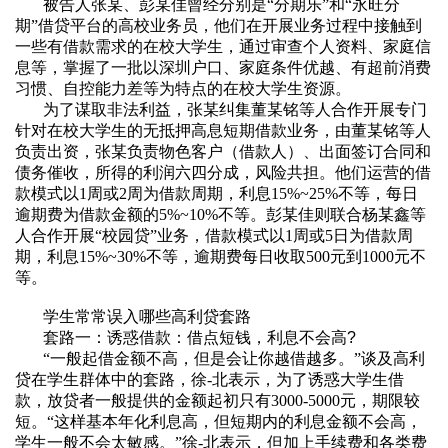
被告人张某、彭某佳曾经分别是“分期乐”和“永旺分
期”借贷平台的高校业务员，他们在开展业务过程中接触到
一些有借款需求的在校大学生，通过审查个人资料、家庭信
息等，掌握了一批以深圳户口、家庭条件优越、有超前消费
习惯、自控能力差等为特点的在校大学生资源。
为了谋取非法利益，张某纠集董某铭等人合作开展专门
针对在校大学生的无抵押高息短期借款业务，由董某铭等人
负责出资，张某负责物色客户（借款人）、出面签订合同和
债务催收，所得的利润六四分成，风险共担。他们运营的借
款模式以
1
周或
2
周为借款周期，利息
15%~25%
不等，每日
逾期费为借款金额的
5%~10%
不等。彭某佳则联合杨某鑫等
人合作开展
“
校园贷
”
业务，借款模式以
1
周或
5
日为借款周
期，利息
15%~30%
不等，逾期费每日收取
500
元到
1000
元不
等。
学生常常误入哪些高利贷套路
套路一：诱惑借款：借点短钱，利息不会高
?
“一般起借金额不高，但是会让你越借越多。”谈及高利
贷在学生群体中的套路，徐
-
北表示，为了诱惑大学生借
款，放贷者一般提供的金额起初只有
3000-5000
元，期限较
短。
“
这样基本年化利息高，但短期内的利息金额不会高，
学生一般不会太敏感。
”
徐
-
北表示，但加上手续费和各类费