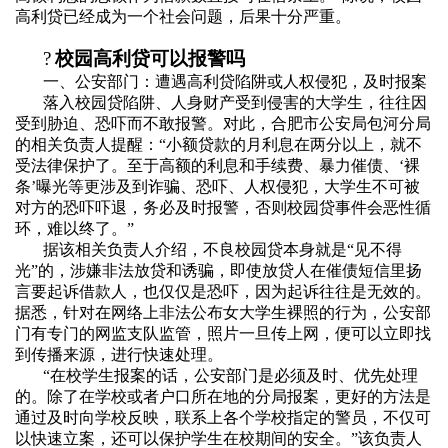
高利贷已经成为一个社会问题，后果十分严重。
?
校园高利贷可以报警吗
一、公安部门：遭遇高利贷陷阱或人权侵犯，及时报案
落入校园贷陷阱、人身财产受到侵害的大学生，往往因
受到胁迫、恐吓而不敢报警。对此，合肥市公安局包河分局
的相关负责人提醒：“小额贷款的月利息在两分以上，就不
受法律保护了。至于高额的利息和手续费、暴力催债、‘裸
条’曝光等更涉及到诈骗、恐吓、人权侵犯，大学生不可被
对方的恐吓吓退，务必及时报警，否则校园贷事件会恶性循
环，难以终了。”
据该相关负责人介绍，不良校园贷本身就是“见不得
光”的，涉嫌非法放贷和诱骗，即使放贷人在催债短信里扬
言要起诉借款人，也仅仅是恐吓，因为起诉往往是无效的。
据悉，针对在网络上非法公布女大学生裸照的行为，公安部
门有专门的网监支队监管，照片一旦传上网，便可以立即找
到传播来源，进行快速处理。
“在校学生报案的话，公安部门是必须及时、优先处理
的。除了在学校或者户口所在地的分局报案，更好的方法是
通过及时向学校反映，联系上各个学校指定的警员，不仅可
以快速立案，还可以保护学生在校期间的安全。”该负责人