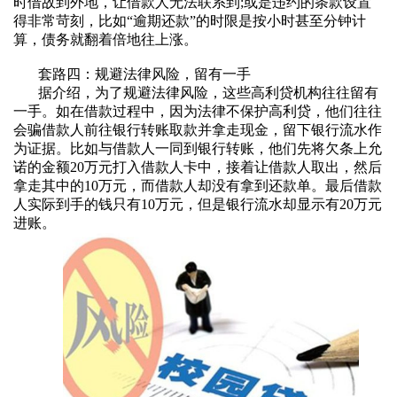
时借故到外地，让借款人无法联系到
;
或是违约的条款设置
得非常苛刻，比如
“
逾期还款
”
的时限是按小时甚至分钟计
算，债务就翻着倍地往上涨。
套路四：规避法律风险，留有一手
据介绍，为了规避法律风险，这些高利贷机构往往留有
一手。如在借款过程中，因为法律不保护高利贷，他们往往
会骗借款人前往银行转账取款并拿走现金，留下银行流水作
为证据。比如与借款人一同到银行转账，他们先将欠条上允
诺的金额
20
万元打入借款人卡中，接着让借款人取出，然后
拿走其中的
10
万元，而借款人却没有拿到还款单。最后借款
人实际到手的钱只有
10
万元，但是银行流水却显示有
20
万元
进账。