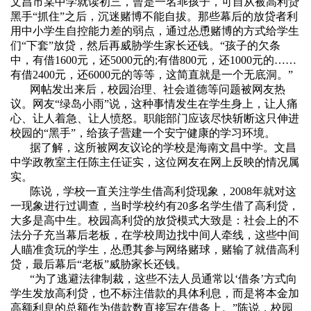
文昌市某中学就读初三，曾是一名乖孩子，可自从被高利贷
黑手
“
抓住
”
之后，沉迷赌博不能自拔。那些幕后的放贷者利
用中小学生自控能力差的弱点，通过怂恿赌博的方式给学生
们
“
下套
”
放贷，然后再威胁学生家长还钱。
“
孩子的欠条
中，有借
1600
元，还
5000
元的
;
有借
800
元，还
1000
元的
……
有借
2400
元，还
6000
元的等等，这简直就是一个无底洞。
”
网帖发出来后，校园治理、社会道德等问题被网友热
议。网友“绿岛小雨”说，这种事情发生在学生身上，让人痛
心、让人着急、让人愤怒。职能部门应该尽快斩断这只伸进
校园的“黑手”，给孩子营建一个安宁健康的学习环境。
据了解，这所被网友议论的学校是海南文昌中学。文昌
中学政教室主任陈主任证实，这位网友在网上反映的情况属
实。
陈说，学校一直关注学生借高利贷现象，
2008
年就对这
一现象进行过调查，当时学校约有
20
多名学生借了高利贷，
大多是高中生。校园高利贷的放贷模式大致是：社会上的不
法分子充当幕后老板，在学校周边找中间人牵线，这些中间
人瞄准贪玩的学生，怂恿其参与网络赌球，赌输了就借高利
贷，最后幕后
“
老板
”
威胁家长还钱。
“为了逃避法律制裁，这些不法人员通常以‘借条’方式向
学生发放高利贷，也不标注借款的具体利息，而是将本金加
高额利息的总额作为借款数直接写在借条上。”陈说，校园