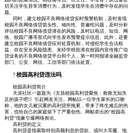
切关注学生异常消费行为，及时发现学生在消费中存在的问
题。
同时，建立校园不良网络借贷实时预警机制，及时发现
校园不良网络借贷苗头性、倾向性、普遍性问题，及时分析
评估校园不良网络借贷潜在的风险，及时以电话、短信、网
络、校园广播等形式向学生发布预警提示信息。此外，还要
建立校园不良网络借贷应对处置机制，对侵犯学生合法权
益、存在安全风险隐患、未经学校批准在校园内宣传推广信
贷业务的不良网络借贷平台和个人，第一时间报请金融监管
部门、公安、网信、工信等部门依法处置。
?
校园高利贷违法吗
校园高利贷简介
天涯社区一篇题为《文昌校园高利贷聚焦：救救无知失
足的孩子吧
!
》引起网友关注。网帖以一位学生家长的口吻
称，他的女儿被沉重的高利贷所拖累，带来了终生难忘的伤
害，也给自己的家庭留下了严重创伤。网帖牵出的
“
校园高
利贷
”
现象引爆网络舆论。
高利贷的定义
高利贷是指索取特别高额利息的贷款。或叫大耳窿、地