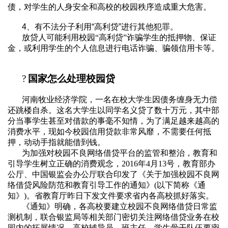
债，对学生的人身安全和高校的校园秩序造成重大危害。
4
、有不法分子利用
“
高利贷
”
进行其他犯罪。
放贷人可能利用校园“高利贷”诈骗学生的抵押物、保证
金，或利用学生的个人信息进行电话诈骗、骗领信用卡等。
?
国家怎么处理校园贷
河南牧业经济学院，一名在校大学生因债务缠身无力偿
还跳楼自杀。这名大学生以同学名义贷了数十万元，其中部
分当事学生甚至对借款的事毫不知情，为了满足越来越高的
消费水平，现如今校园信用贷款非常风靡，不需要任何抵
押，动动手指就能借到钱。
为加强对校园不良网络借贷平台的监管和整治，教育和
引导学生树立正确的消费观念，
2016
年
4
月
13
号，教育部办
公厅、中国银监会办公厅联合印发了《关于加强校园不良网
络借贷风险防范和教育引导工作的通知》
(
以下简称《通
知》
)
。省教育厅昨日下发文件要求省内各高校抓好落实。
《通知》明确，各高校要建立校园不良网络借贷日常监
测机制，联合银监局等相关部门密切关注网络借贷业务在校
园内的拓展情况。高校辅导员、班主任、学生骨干队伍要密