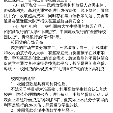
（
3
）线下私贷
——
民间放贷机构和放贷人这类主体，
俗称高利贷。高利贷通常会进行虚假宣传、线下签约、做非
法中介、收取超高费率，同时存在暴力催收等问题，受害者
通常会遭受巨大财产损失甚至威胁自身安全；
（
4
）银行机构
——
银行面向大学生提供的校园产品，
如招商银行的
“
大学生闪电贷
”
、中国建设银行的
“
金蜜蜂校
园快贷
”
、青岛银行的
“
学
e
贷
”
等。
校园贷的市场分布
园贷的市场主要分布在二、三线城市，当三、四线城市
和农村的孩子考入大学，有些家庭无力负担孩子在城市消
费、学习甚至是创业上的资金需求，急速膨胀的消费欲望会
促使学生通过各种途径寻找贷款平台，甚至是民间高利贷。
客观上，校园贷的出现挤压了“毛细血管”式的线下高利贷
校园贷的危害
1
、校园贷款是具有高利贷性质。
不法分子将目标对准高校，利用高校学生社会认知能力
较差，防范心理弱的劣势，进行短期、小额的贷款活动，从
表面上看这种借贷是“薄利多销”，但实际上不法分子获得的
利率是银行的
20-30
倍，肆意赚取学生的钱。
2
、校园贷款会滋生借款学生的恶习。