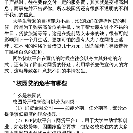
子产品时，往往要你交付一定的服务费，其实就是变相高利
息，而事先并不告诉你。所以校园贷还有很多不透明的不利
于我们的信息。
大学生普遍的自控能力不高，比如我们在选择网贷的时
候一般是为了购买高价位的手机，为了帮女朋友过个不错的
生日，贷款旅游等等，这是在提前透支未来的钱，很有可能
影响到下一个月生活。更加可怕的是有人为了在网络上赌
球，在不同的网络平台借贷几十万元，因为输球而导致选择
了跳楼自杀的悲剧。
网络贷款平台在宣传的时候往往会以夸大其好处的方
式，还有为了降低对网贷的怀疑，利用学长去做宣传人的方
式，这就导致各种意想不到的事情发生。
?
校园贷的危害有哪些
什么是校园贷
校园贷严格来说可以分为四类：
（
1
）消费金融公司
——
如趣分期、任分期等，部分还
提供较低额度的现金提现；
（
2
）
P2P
贷款平台（网贷平台），用于大学生助学和创
业，如名校贷等。因国家监管要求，包括名校贷在内的大多
数正规网贷平台均已暂停校园贷业务；