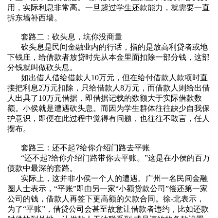
用，实际利息非常高。一旦超过学生还款能力，就需要一直
拆东墙补西墙。
套路二：砍头息，坑你没商量
砍头息是民间金融业内的行话，指的是放高利贷者或地
下钱庄，给借款者放贷时先从本金里面扣除一部分钱，这部
分钱就叫做砍头息。
如出借人借给借款人
10
万元，但在给付借款人款项时直
接把利息
2
万元扣除，只给借款人
8
万元，而借款人则给出借
人出具了
10
万元借据，即借据记载的数额大于实际借款数
额。小侯就是遭遇砍头息。而因为学生群体往往缺少自我保
护意识，即便在此过程中觉得有问题，也往往不敢言，任人
摆布。
套路三：还不起
?
给你介绍门路去平账
“还不起
?
给你介绍门路带你去平账。
”
这是在小侯的百万
债款中最深的套路。
实际上，这并非小侯一个人的遭遇。广州一名民间金融
圈人士表示，“平账”即由另一家“小额贷款公司”偿还第一家
公司的钱，借款人再签下更高额的欠款合同。徐
-
北表示，
为了
“
平账
”
，借贷公司会甚至故意让借款者违约，比如还款