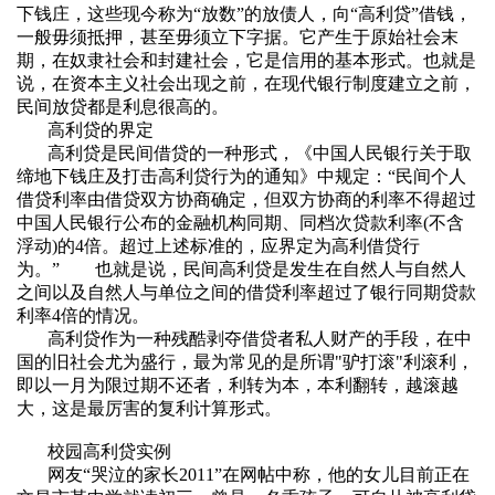
下钱庄，这些现今称为“放数”的放债人，向“高利贷”借钱，
一般毋须抵押，甚至毋须立下字据。它产生于原始社会末
期，在奴隶社会和封建社会，它是信用的基本形式。也就是
说，在资本主义社会出现之前，在现代银行制度建立之前，
民间放贷都是利息很高的。
高利贷的界定
高利贷是民间借贷的一种形式，《中国人民银行关于取
缔地下钱庄及打击高利贷行为的通知》中规定：“民间个人
借贷利率由借贷双方协商确定，但双方协商的利率不得超过
中国人民银行公布的金融机构同期、同档次贷款利率
(
不含
浮动
)
的
4
倍。超过上述标准的，应界定为高利借贷行
为。
”
也就是说，民间高利贷是发生在自然人与自然人
之间以及自然人与单位之间的借贷利率超过了银行同期贷款
利率
4
倍的情况。
高利贷作为一种残酷剥夺借贷者私人财产的手段，在中
国的旧社会尤为盛行，最为常见的是所谓
"
驴打滚
"
利滚利，
即以一月为限过期不还者，利转为本，本利翻转，越滚越
大，这是最厉害的复利计算形式。
校园高利贷实例
网友“哭泣的家长
2011”
在网帖中称，他的女儿目前正在