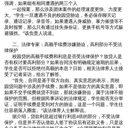
强调，如果能有相同遭遇的两三个人
一起报案，那么涉及团体案件的处理速度更快、力度更
大。“学生一旦遭遇不良的校园贷胁迫，务必保存聊天记
录、通话记录、录音等。如果遭遇人身威胁、暴力催债等不
及时报警，那么只有通过挂失身份证、更换手机号等方式躲
避骚扰。”该负责人说道。
二、法律专家：高额手续费涉嫌胁迫，高利部分不受法
律保护
校园贷的高额手续费和利息是否受法律保护？放贷人是
否有权讨要高利部分？如果合同没有明确规定逾期的后果，
学生是否可以拒绝付高额的本息？日前，相关法律界人士接
受了记者采访，给出了解答。
“首先，合同是基于双方自由、真实意思的表示，而校
园贷问题中涉及的手续费，如果不是借款方的真实意愿，即
如果不交手续费就贷不到款，那就涉嫌胁迫，属于法律不能
保护的范围。但根据民事诉讼的法律规定，学生能否充分举
证，证明手续费是受到对方的胁迫，这是一个问题，学生往
往容易落入圈套。”该法律界人士解释说。
据介绍，贷款利息超过银行利息
4
倍的部分，不受法律
保护，但是并不否认借款人签了协议后有还款义务，只是这