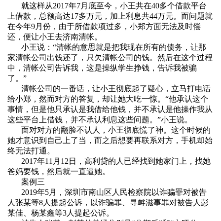
就这样从
2017
年
7
月底至今，小王共在
40
多个借款平台
上借款，总额高达
17
多万元，加上利息共
44
万元。而问题就
在今年
9
月份，由于所借款项过多，小郑方面无法及时偿
还，便让小王去济南清帐。
小王说：“清帐的意思就是把我现在所有的债务，让那
家清帐公司出钱还了，只欠清帐公司的钱。然后在这个过程
中，清帐公司告诉我，这是操纵学生挣钱，告诉我被骗
了。”
清帐公司的一番话，让小王彻底起了疑心，立马打电话
给小郑，然而对方的答复，却让她大吃一惊。“他承认这个
事情，但是他只承认是我借给他钱，并不承认是他操作我从
这些平台上借钱，并不承认利息这些问题。”小王说。
面对对方的翻脸不认人，小王彻底慌了神。这个时候的
她才意识到自己上了当，而之后想要再联系对方，手机却始
终无法打通。
2017
年
11
月
12
日，高利贷的人已经找到她家门上，找她
爸妈要钱，然后就一直逼她。
案例三
2019
年
5
月，深圳市南山区人民检察院以诈骗罪对被告
人张某等
8
人提起公诉，以诈骗罪、寻衅滋事罪对被告人彭
某佳、杨某鑫等
3
人提起公诉。