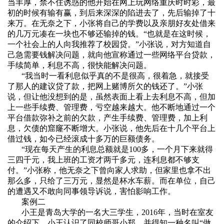
当丰厚，禁不住诱惑的他开始在网上玩网络重庆时时彩，最
初的时候有输有赢，到后来深深的陷进去了，先后输掉了十
来万。在无奈之下，小张将自己的学费以及亲朋好友处借来
的几万元凑在一块也不够还输掉的钱。“也就是在这时候，
一个社会上的人向我推荐了校园贷。”小张说，对方知道自
己急需要钱解决问题，就向他宣称通过一些网络平台贷款，
手续简单，利息不高，很快能解决问题。
“我当时一看利息似乎真的不是很高，很着急，就接受
了那人的建议贷了款，把网上赌博所欠的钱还了。”小张
说，但让他没想到的是，虽然表面上看上去利息不高，但加
上一些手续费、管理费，亏空越来越大。他不断地通过一个
平台借款弥补之前的欠款，产生手续费、管理费，加上利
息，欠债的窟窿不断增大。小张说，他先后在十几个平台上
借过钱，如今已经滚成十多万的巨额债务。
“现在每天产生的利息总额就是
100
多，一个月下来就得
三四千元，我上班的工资才两千多元，连利息都不够支
付。
”
小张称，他无奈之下曾向家人求助，但家里也拿不出
那么多，只给了三万元，显然是杯水车薪。而在单位，自己
的遭遇又不敢向同事领导诉说，害怕影响工作。
案例二
小王是青岛大学的一名大三学生，
2016
年，当时在室友
的介绍下，小王认识了同校师哥小郑，并得知一种名叫
“
做