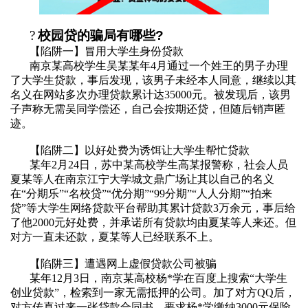
?
校园贷的骗局有哪些
?
【陷阱一】冒用大学生身份贷款
南京某高校学生吴某某年
4
月通过一个姓王的男子办理
了大学生贷款，事后发现，该男子未经本人同意，继续以其
名义在网站多次办理贷款累计达
35000
元。被发现后，该男
子声称无需吴同学偿还，自己会按期还贷，但随后销声匿
迹。
【陷阱二】以好处费为诱饵让大学生帮忙贷款
某年
2
月
24
日，苏中某高校学生高某报警称，社会人员
夏某等人在南京江宁大学城文鼎广场让其以自己的名义
在
“
分期乐
”“
名校贷
”“
优分期
”“99
分期
”“
人人分期
”“
拍来
贷
”
等大学生网络贷款平台帮助其累计贷款
3
万余元，事后给
了他
2000
元好处费，并承诺所有贷款均由夏某等人来还。但
对方一直未还款，夏某等人已经联系不上。
【陷阱三】遭遇网上虚假贷款公司被骗
某年
12
月
3
日，南京某高校杨
*
学在百度上搜索
“
大学生
创业贷款
”
，检索到一家无需抵押的公司。加了对方
QQ
后，
对方传真过来一张贷款合同书，要求杨
*
学缴纳
3000
元保险