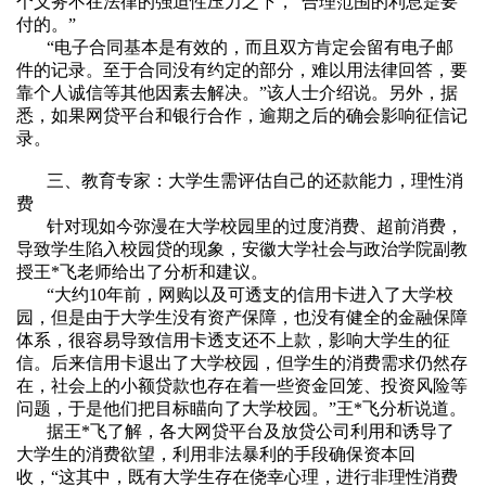
个义务不在法律的强迫性压力之下，
“
合理范围的利息是要
付的。
”
“电子合同基本是有效的，而且双方肯定会留有电子邮
件的记录。至于合同没有约定的部分，难以用法律回答，要
靠个人诚信等其他因素去解决。”该人士介绍说。另外，据
悉，如果网贷平台和银行合作，逾期之后的确会影响征信记
录。
三、教育专家：大学生需评估自己的还款能力，理性消
费
针对现如今弥漫在大学校园里的过度消费、超前消费，
导致学生陷入校园贷的现象，安徽大学社会与政治学院副教
授王
*
飞老师给出了分析和建议。
“大约
10
年前，网购以及可透支的信用卡进入了大学校
园，但是由于大学生没有资产保障，也没有健全的金融保障
体系，很容易导致信用卡透支还不上款，影响大学生的征
信。后来信用卡退出了大学校园，但学生的消费需求仍然存
在，社会上的小额贷款也存在着一些资金回笼、投资风险等
问题，于是他们把目标瞄向了大学校园。
”
王
*
飞分析说道。
据王
*
飞了解，各大网贷平台及放贷公司利用和诱导了
大学生的消费欲望，利用非法暴利的手段确保资本回
收，
“
这其中，既有大学生存在侥幸心理，进行非理性消费